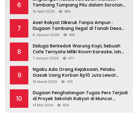
6
Tambang Tumpang Pitu dalam Sorotan
Tajam
16 April 2026
496
Aset Rakyat Dikeruk Tanpa Ampun :
7
Dugaan Tambang Ilegal di Tanah Desa
Dasri Menguat
6 Januari 2026
495
Diduga Berkedok Warung Kopi, Sebuah
8
Cafe Ternyata Miliki Room Karaoke, Izin
Dipertanyakan!!!.
7 Januari 2026
477
Ngaku Ada Orang Kejaksaan, Pelaku
9
Gasak Uang Korban Rp10 Juta Lewat
Modus Tender Mobil
18 Maret 2026
476
Dugaan Penghalangan Tugas Pers Terjadi
10
di Proyek Sekolah Rakyat di Muncar
Banyuwangi
14 Mei 2026
439