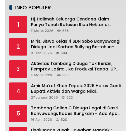
INFO POPULER
Hj. Halimah Keluarga Cendana Klaim
1
Punya Tanah Ratusan Ribu Hektar di
Banyuwangi.
11 Maret 2026
638
Miris, Siswa Kelas 4 SDN Sobo Banyuwangi
2
Diduga Jadi Korban Bullying Bertahun-
tahun, Terjadi di Depan Masjid Perumahan
16 April 2026
594
Sutri
Aktivitas Tambang Diduga Tak Berizin,
3
Pemprov Jatim: Jika Produksi Tanpa IUP
Itu Pelanggaran Hukum
11 Maret 2026
536
Amir Ma’ruf Khan Tegas: 2026 Harus Ganti
4
Bupati, Aktivis dan Warga Nilai
Kepemimpinan Saat Ini Gagal Jawab
27 Januari 2026
522
Masalah Rakyat.
Tambang Galian C Diduga Ilegal di Dasri
5
Banyuwangi, Kades Bungkam – Ada Apa
Ya?
16 April 2026
520
Lingkungan Rusak, Jawaban Mandek :