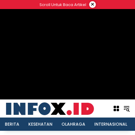
Langsung
×
Scroll Untuk Baca Artikel
ke
konten
BERITA
KESEHATAN
OLAHRAGA
INTERNASIONAL