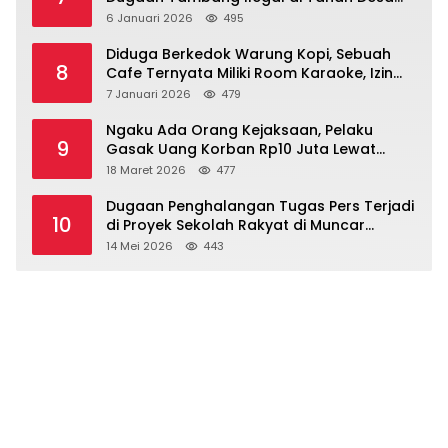
Dasri Menguat
6 Januari 2026
495
Diduga Berkedok Warung Kopi, Sebuah
8
Cafe Ternyata Miliki Room Karaoke, Izin
Dipertanyakan!!!.
7 Januari 2026
479
Ngaku Ada Orang Kejaksaan, Pelaku
9
Gasak Uang Korban Rp10 Juta Lewat
Modus Tender Mobil
18 Maret 2026
477
Dugaan Penghalangan Tugas Pers Terjadi
10
di Proyek Sekolah Rakyat di Muncar
Banyuwangi
14 Mei 2026
443