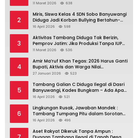
Banyuwangi.
11 Maret 2026
638
Miris, Siswa Kelas 4 SDN Sobo Banyuwangi
2
Diduga Jadi Korban Bullying Bertahun-
tahun, Terjadi di Depan Masjid Perumahan
16 April 2026
598
Sutri
Aktivitas Tambang Diduga Tak Berizin,
3
Pemprov Jatim: Jika Produksi Tanpa IUP
Itu Pelanggaran Hukum
11 Maret 2026
536
Amir Ma’ruf Khan Tegas: 2026 Harus Ganti
4
Bupati, Aktivis dan Warga Nilai
Kepemimpinan Saat Ini Gagal Jawab
27 Januari 2026
523
Masalah Rakyat.
Tambang Galian C Diduga Ilegal di Dasri
5
Banyuwangi, Kades Bungkam – Ada Apa
Ya?
16 April 2026
521
Lingkungan Rusak, Jawaban Mandek :
6
Tambang Tumpang Pitu dalam Sorotan
Tajam
16 April 2026
496
Aset Rakyat Dikeruk Tanpa Ampun :
7
Dugaan Tambang Ilegal di Tanah Desa