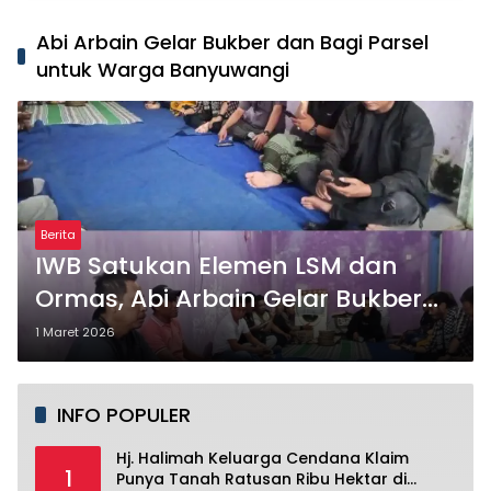
Abi Arbain Gelar Bukber dan Bagi Parsel
untuk Warga Banyuwangi
Berita
IWB Satukan Elemen LSM dan
Ormas, Abi Arbain Gelar Bukber
dan Bagi Parsel untuk Warga
1 Maret 2026
Banyuwangi
INFO POPULER
Hj. Halimah Keluarga Cendana Klaim
1
Punya Tanah Ratusan Ribu Hektar di