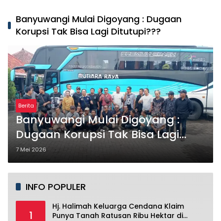
Banyuwangi Mulai Digoyang : Dugaan
Korupsi Tak Bisa Lagi Ditutupi???
Berita
Banyuwangi Mulai Digoyang :
Dugaan Korupsi Tak Bisa Lagi
Ditutupi???
7 Mei 2026
INFO POPULER
Hj. Halimah Keluarga Cendana Klaim
1
Punya Tanah Ratusan Ribu Hektar di