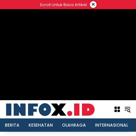
Langsung
×
Scroll Untuk Baca Artikel
ke
konten
BERITA
KESEHATAN
OLAHRAGA
INTERNASIONAL