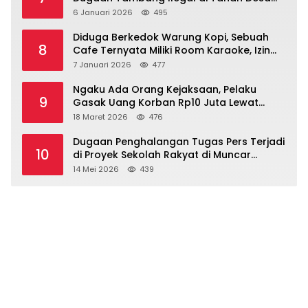
Dasri Menguat
6 Januari 2026
495
Diduga Berkedok Warung Kopi, Sebuah
8
Cafe Ternyata Miliki Room Karaoke, Izin
Dipertanyakan!!!.
7 Januari 2026
477
Ngaku Ada Orang Kejaksaan, Pelaku
9
Gasak Uang Korban Rp10 Juta Lewat
Modus Tender Mobil
18 Maret 2026
476
Dugaan Penghalangan Tugas Pers Terjadi
10
di Proyek Sekolah Rakyat di Muncar
Banyuwangi
14 Mei 2026
439