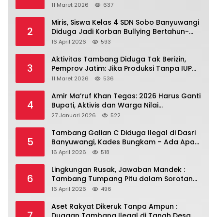
Banyuwangi.
11 Maret 2026
637
Miris, Siswa Kelas 4 SDN Sobo Banyuwangi
2
Diduga Jadi Korban Bullying Bertahun-
tahun, Terjadi di Depan Masjid Perumahan
16 April 2026
593
Sutri
Aktivitas Tambang Diduga Tak Berizin,
3
Pemprov Jatim: Jika Produksi Tanpa IUP
Itu Pelanggaran Hukum
11 Maret 2026
536
Amir Ma’ruf Khan Tegas: 2026 Harus Ganti
4
Bupati, Aktivis dan Warga Nilai
Kepemimpinan Saat Ini Gagal Jawab
27 Januari 2026
522
Masalah Rakyat.
Tambang Galian C Diduga Ilegal di Dasri
5
Banyuwangi, Kades Bungkam – Ada Apa
Ya?
16 April 2026
518
Lingkungan Rusak, Jawaban Mandek :
6
Tambang Tumpang Pitu dalam Sorotan
Tajam
16 April 2026
496
Aset Rakyat Dikeruk Tanpa Ampun :
7
Dugaan Tambang Ilegal di Tanah Desa