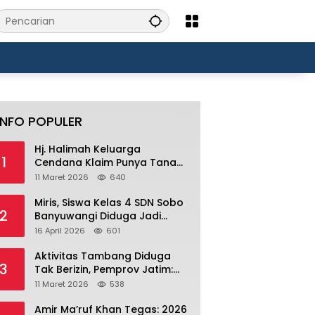
INFO POPULER
Hj. Halimah Keluarga
1
Cendana Klaim Punya Tanah
Ratusan Ribu Hektar di
11 Maret 2026
640
Banyuwangi.
Miris, Siswa Kelas 4 SDN Sobo
2
Banyuwangi Diduga Jadi
Korban Bullying Bertahun-
16 April 2026
601
tahun, Terjadi di Depan Masjid
Perumahan Sutri
Aktivitas Tambang Diduga
3
Tak Berizin, Pemprov Jatim:
Jika Produksi Tanpa IUP Itu
11 Maret 2026
538
Pelanggaran Hukum
Amir Ma’ruf Khan Tegas: 2026