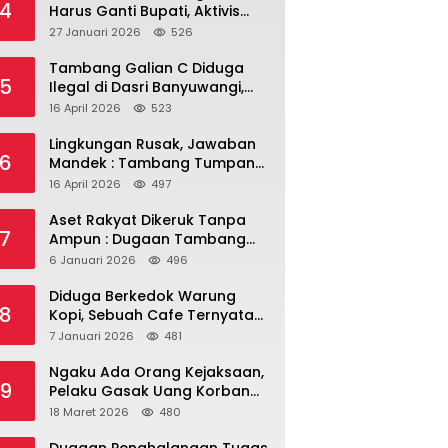
4
Harus Ganti Bupati, Aktivis
dan Warga Nilai
27 Januari 2026
526
Kepemimpinan Saat Ini Gagal
Jawab Masalah Rakyat.
Tambang Galian C Diduga
5
Ilegal di Dasri Banyuwangi,
Kades Bungkam – Ada Apa
16 April 2026
523
Ya?
Lingkungan Rusak, Jawaban
6
Mandek : Tambang Tumpang
Pitu dalam Sorotan Tajam
16 April 2026
497
Aset Rakyat Dikeruk Tanpa
7
Ampun : Dugaan Tambang
Ilegal di Tanah Desa Dasri
6 Januari 2026
496
Menguat
Diduga Berkedok Warung
8
Kopi, Sebuah Cafe Ternyata
Miliki Room Karaoke, Izin
7 Januari 2026
481
Dipertanyakan!!!.
Ngaku Ada Orang Kejaksaan,
9
Pelaku Gasak Uang Korban
Rp10 Juta Lewat Modus
18 Maret 2026
480
Tender Mobil