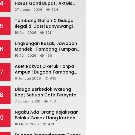
4
Harus Ganti Bupati, Aktivis
dan Warga Nilai
27 Januari 2026
524
Kepemimpinan Saat Ini Gagal
Jawab Masalah Rakyat.
Tambang Galian C Diduga
5
Ilegal di Dasri Banyuwangi,
Kades Bungkam – Ada Apa
16 April 2026
521
Ya?
Lingkungan Rusak, Jawaban
6
Mandek : Tambang Tumpang
Pitu dalam Sorotan Tajam
16 April 2026
496
Aset Rakyat Dikeruk Tanpa
7
Ampun : Dugaan Tambang
Ilegal di Tanah Desa Dasri
6 Januari 2026
495
Menguat
Diduga Berkedok Warung
8
Kopi, Sebuah Cafe Ternyata
Miliki Room Karaoke, Izin
7 Januari 2026
480
Dipertanyakan!!!.
Ngaku Ada Orang Kejaksaan,
9
Pelaku Gasak Uang Korban
Rp10 Juta Lewat Modus
18 Maret 2026
478
Tender Mobil