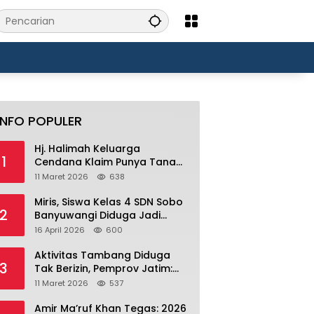
INFO POPULER
Hj. Halimah Keluarga
1
Cendana Klaim Punya Tanah
Ratusan Ribu Hektar di
11 Maret 2026
638
Banyuwangi.
Miris, Siswa Kelas 4 SDN Sobo
2
Banyuwangi Diduga Jadi
Korban Bullying Bertahun-
16 April 2026
600
tahun, Terjadi di Depan Masjid
Perumahan Sutri
Aktivitas Tambang Diduga
3
Tak Berizin, Pemprov Jatim:
Jika Produksi Tanpa IUP Itu
11 Maret 2026
537
Pelanggaran Hukum
Amir Ma’ruf Khan Tegas: 2026