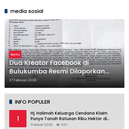
media sosial
Berita
Dua Kreator Facebook di
Bulukumba Resmi Dilaporkan
Atas Penistaan Agama
27 Februari 2026
INFO POPULER
Hj. Halimah Keluarga Cendana Klaim
1
Punya Tanah Ratusan Ribu Hektar di
Banyuwangi.
11 Maret 2026
637