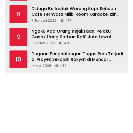
Diduga Berkedok Warung Kopi, Sebuah
8
Cafe Ternyata Miliki Room Karaoke, Izin
Dipertanyakan!!!.
7 Januari 2026
477
Ngaku Ada Orang Kejaksaan, Pelaku
9
Gasak Uang Korban Rp10 Juta Lewat
Modus Tender Mobil
18 Maret 2026
476
Dugaan Penghalangan Tugas Pers Terjadi
10
di Proyek Sekolah Rakyat di Muncar
Banyuwangi
14 Mei 2026
439