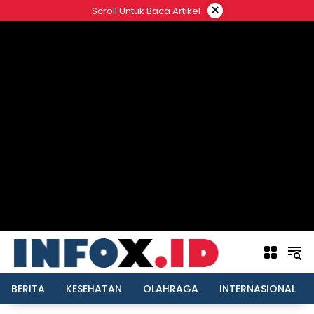
Langsung
×
Scroll Untuk Baca Artikel
ke
konten
BERITA
KESEHATAN
OLAHRAGA
INTERNASIONAL