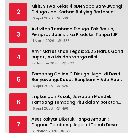
Miris, Siswa Kelas 4 SDN Sobo Banyuwangi
2
Diduga Jadi Korban Bullying Bertahun-
tahun, Terjadi di Depan Masjid Perumahan
16 April 2026
593
Sutri
Aktivitas Tambang Diduga Tak Berizin,
3
Pemprov Jatim: Jika Produksi Tanpa IUP
Itu Pelanggaran Hukum
11 Maret 2026
536
Amir Ma’ruf Khan Tegas: 2026 Harus Ganti
4
Bupati, Aktivis dan Warga Nilai
Kepemimpinan Saat Ini Gagal Jawab
27 Januari 2026
522
Masalah Rakyat.
Tambang Galian C Diduga Ilegal di Dasri
5
Banyuwangi, Kades Bungkam – Ada Apa
Ya?
16 April 2026
520
Lingkungan Rusak, Jawaban Mandek :
6
Tambang Tumpang Pitu dalam Sorotan
Tajam
16 April 2026
496
Aset Rakyat Dikeruk Tanpa Ampun :
7
Dugaan Tambang Ilegal di Tanah Desa
Dasri Menguat
6 Januari 2026
495