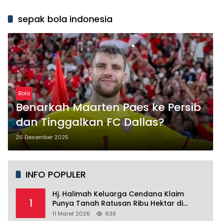
sepak bola indonesia
Bola
Benarkah Maarten Paes ke Persib
dan Tinggalkan FC Dallas?
26 Desember 2025
INFO POPULER
Hj. Halimah Keluarga Cendana Klaim
1
Punya Tanah Ratusan Ribu Hektar di
Banyuwangi.
11 Maret 2026
638