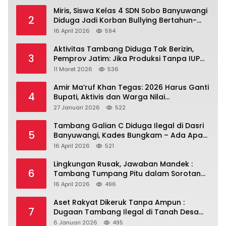
Miris, Siswa Kelas 4 SDN Sobo Banyuwangi
2
Diduga Jadi Korban Bullying Bertahun-
tahun, Terjadi di Depan Masjid Perumahan
16 April 2026
594
Sutri
Aktivitas Tambang Diduga Tak Berizin,
3
Pemprov Jatim: Jika Produksi Tanpa IUP
Itu Pelanggaran Hukum
11 Maret 2026
536
Amir Ma’ruf Khan Tegas: 2026 Harus Ganti
4
Bupati, Aktivis dan Warga Nilai
Kepemimpinan Saat Ini Gagal Jawab
27 Januari 2026
522
Masalah Rakyat.
Tambang Galian C Diduga Ilegal di Dasri
5
Banyuwangi, Kades Bungkam – Ada Apa
Ya?
16 April 2026
521
Lingkungan Rusak, Jawaban Mandek :
6
Tambang Tumpang Pitu dalam Sorotan
Tajam
16 April 2026
496
Aset Rakyat Dikeruk Tanpa Ampun :
7
Dugaan Tambang Ilegal di Tanah Desa
Dasri Menguat
6 Januari 2026
495