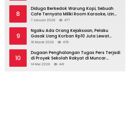
Diduga Berkedok Warung Kopi, Sebuah
8
Cafe Ternyata Miliki Room Karaoke, Izin
Dipertanyakan!!!.
7 Januari 2026
477
Ngaku Ada Orang Kejaksaan, Pelaku
9
Gasak Uang Korban Rp10 Juta Lewat
Modus Tender Mobil
18 Maret 2026
476
Dugaan Penghalangan Tugas Pers Terjadi
10
di Proyek Sekolah Rakyat di Muncar
Banyuwangi
14 Mei 2026
441