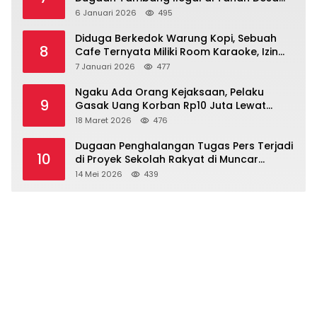
Dasri Menguat
6 Januari 2026
495
Diduga Berkedok Warung Kopi, Sebuah
8
Cafe Ternyata Miliki Room Karaoke, Izin
Dipertanyakan!!!.
7 Januari 2026
477
Ngaku Ada Orang Kejaksaan, Pelaku
9
Gasak Uang Korban Rp10 Juta Lewat
Modus Tender Mobil
18 Maret 2026
476
Dugaan Penghalangan Tugas Pers Terjadi
10
di Proyek Sekolah Rakyat di Muncar
Banyuwangi
14 Mei 2026
439