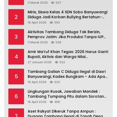
Banyuwangi.
11 Maret 2026
637
Miris, Siswa Kelas 4 SDN Sobo Banyuwangi
2
Diduga Jadi Korban Bullying Bertahun-
tahun, Terjadi di Depan Masjid Perumahan
16 April 2026
593
Sutri
Aktivitas Tambang Diduga Tak Berizin,
3
Pemprov Jatim: Jika Produksi Tanpa IUP
Itu Pelanggaran Hukum
11 Maret 2026
536
Amir Ma’ruf Khan Tegas: 2026 Harus Ganti
4
Bupati, Aktivis dan Warga Nilai
Kepemimpinan Saat Ini Gagal Jawab
27 Januari 2026
522
Masalah Rakyat.
Tambang Galian C Diduga Ilegal di Dasri
5
Banyuwangi, Kades Bungkam – Ada Apa
Ya?
16 April 2026
520
Lingkungan Rusak, Jawaban Mandek :
6
Tambang Tumpang Pitu dalam Sorotan
Tajam
16 April 2026
496
Aset Rakyat Dikeruk Tanpa Ampun :
7
Dugaan Tambang Ilegal di Tanah Desa