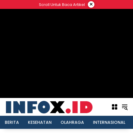
Langsung
×
Scroll Untuk Baca Artikel
ke
konten
BERITA
KESEHATAN
OLAHRAGA
INTERNASIONAL