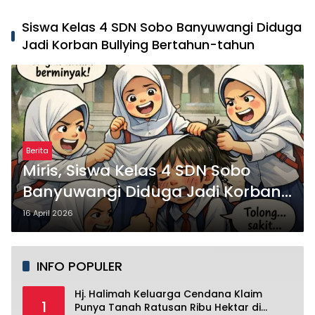
Siswa Kelas 4 SDN Sobo Banyuwangi Diduga
Jadi Korban Bullying Bertahun-tahun
Berita
Miris, Siswa Kelas 4 SDN Sobo
Banyuwangi Diduga Jadi Korban
Bullying Bertahun-tahun, Terjadi
16 April 2026
di Depan Masjid Perumahan Sutri
INFO POPULER
Hj. Halimah Keluarga Cendana Klaim
1
Punya Tanah Ratusan Ribu Hektar di