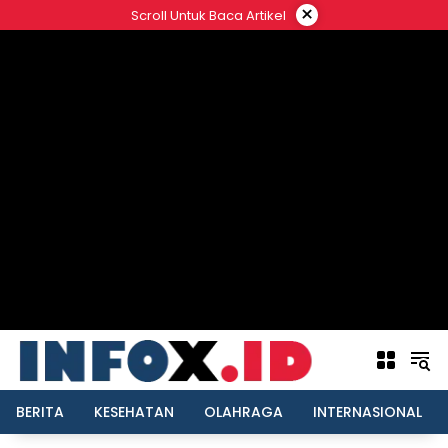
Langsung
×
Scroll Untuk Baca Artikel
ke
konten
BERITA
KESEHATAN
OLAHRAGA
INTERNASIONAL