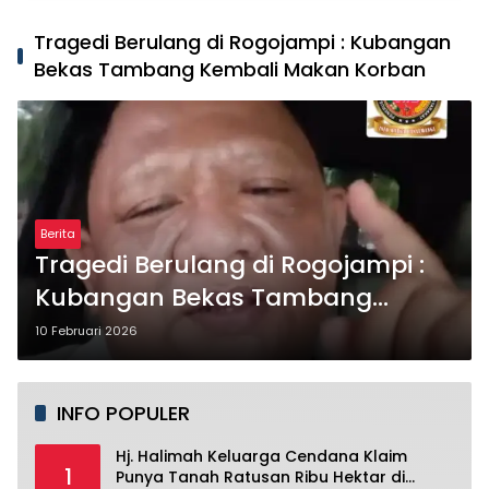
Tragedi Berulang di Rogojampi : Kubangan
Bekas Tambang Kembali Makan Korban
Berita
Tragedi Berulang di Rogojampi :
Kubangan Bekas Tambang
Kembali Makan Korban
10 Februari 2026
INFO POPULER
Hj. Halimah Keluarga Cendana Klaim
1
Punya Tanah Ratusan Ribu Hektar di