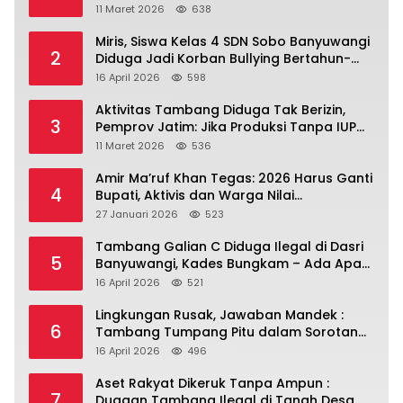
Banyuwangi.
11 Maret 2026
638
Miris, Siswa Kelas 4 SDN Sobo Banyuwangi
2
Diduga Jadi Korban Bullying Bertahun-
tahun, Terjadi di Depan Masjid Perumahan
16 April 2026
598
Sutri
Aktivitas Tambang Diduga Tak Berizin,
3
Pemprov Jatim: Jika Produksi Tanpa IUP
Itu Pelanggaran Hukum
11 Maret 2026
536
Amir Ma’ruf Khan Tegas: 2026 Harus Ganti
4
Bupati, Aktivis dan Warga Nilai
Kepemimpinan Saat Ini Gagal Jawab
27 Januari 2026
523
Masalah Rakyat.
Tambang Galian C Diduga Ilegal di Dasri
5
Banyuwangi, Kades Bungkam – Ada Apa
Ya?
16 April 2026
521
Lingkungan Rusak, Jawaban Mandek :
6
Tambang Tumpang Pitu dalam Sorotan
Tajam
16 April 2026
496
Aset Rakyat Dikeruk Tanpa Ampun :
7
Dugaan Tambang Ilegal di Tanah Desa