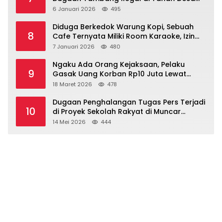
Dasri Menguat
6 Januari 2026
495
Diduga Berkedok Warung Kopi, Sebuah
8
Cafe Ternyata Miliki Room Karaoke, Izin
Dipertanyakan!!!.
7 Januari 2026
480
Ngaku Ada Orang Kejaksaan, Pelaku
9
Gasak Uang Korban Rp10 Juta Lewat
Modus Tender Mobil
18 Maret 2026
478
Dugaan Penghalangan Tugas Pers Terjadi
10
di Proyek Sekolah Rakyat di Muncar
Banyuwangi
14 Mei 2026
444