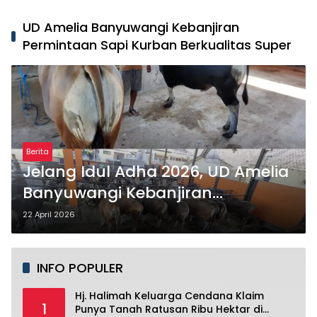
UD Amelia Banyuwangi Kebanjiran
Permintaan Sapi Kurban Berkualitas Super
Berita
Jelang Idul Adha 2026, UD Amelia
Banyuwangi Kebanjiran
Permintaan Sapi Kurban
22 April 2026
Berkualitas Super
INFO POPULER
Hj. Halimah Keluarga Cendana Klaim
1
Punya Tanah Ratusan Ribu Hektar di