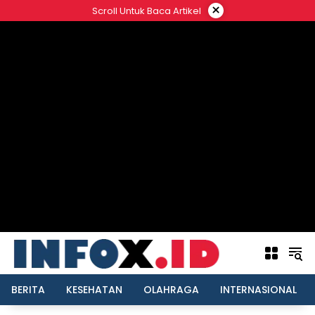
Langsung
×
Scroll Untuk Baca Artikel
ke
konten
BERITA
KESEHATAN
OLAHRAGA
INTERNASIONAL