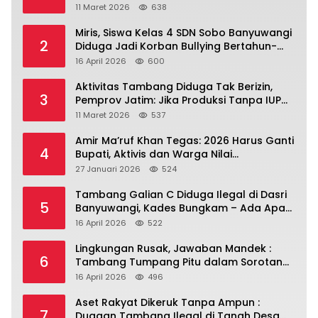
Banyuwangi.
11 Maret 2026
638
Miris, Siswa Kelas 4 SDN Sobo Banyuwangi
2
Diduga Jadi Korban Bullying Bertahun-
tahun, Terjadi di Depan Masjid Perumahan
16 April 2026
600
Sutri
Aktivitas Tambang Diduga Tak Berizin,
3
Pemprov Jatim: Jika Produksi Tanpa IUP
Itu Pelanggaran Hukum
11 Maret 2026
537
Amir Ma’ruf Khan Tegas: 2026 Harus Ganti
4
Bupati, Aktivis dan Warga Nilai
Kepemimpinan Saat Ini Gagal Jawab
27 Januari 2026
524
Masalah Rakyat.
Tambang Galian C Diduga Ilegal di Dasri
5
Banyuwangi, Kades Bungkam – Ada Apa
Ya?
16 April 2026
522
Lingkungan Rusak, Jawaban Mandek :
6
Tambang Tumpang Pitu dalam Sorotan
Tajam
16 April 2026
496
Aset Rakyat Dikeruk Tanpa Ampun :
7
Dugaan Tambang Ilegal di Tanah Desa