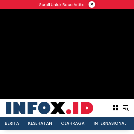
Langsung
×
Scroll Untuk Baca Artikel
ke
konten
BERITA
KESEHATAN
OLAHRAGA
INTERNASIONAL