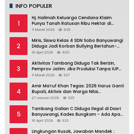
INFO POPULER
Hj. Halimah Keluarga Cendana Klaim
1
Punya Tanah Ratusan Ribu Hektar di
Banyuwangi.
11 Maret 2026
639
Miris, Siswa Kelas 4 SDN Sobo Banyuwangi
2
Diduga Jadi Korban Bullying Bertahun-
tahun, Terjadi di Depan Masjid Perumahan
16 April 2026
600
Sutri
Aktivitas Tambang Diduga Tak Berizin,
3
Pemprov Jatim: Jika Produksi Tanpa IUP
Itu Pelanggaran Hukum
11 Maret 2026
537
Amir Ma’ruf Khan Tegas: 2026 Harus Ganti
4
Bupati, Aktivis dan Warga Nilai
Kepemimpinan Saat Ini Gagal Jawab
27 Januari 2026
525
Masalah Rakyat.
Tambang Galian C Diduga Ilegal di Dasri
5
Banyuwangi, Kades Bungkam – Ada Apa
Ya?
16 April 2026
523
Lingkungan Rusak, Jawaban Mandek :