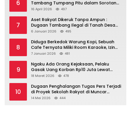
6
Tambang Tumpang Pitu dalam Sorotan
Tajam
16 April 2026
497
Aset Rakyat Dikeruk Tanpa Ampun :
7
Dugaan Tambang Ilegal di Tanah Desa
Dasri Menguat
6 Januari 2026
495
Diduga Berkedok Warung Kopi, Sebuah
8
Cafe Ternyata Miliki Room Karaoke, Izin
Dipertanyakan!!!.
7 Januari 2026
481
Ngaku Ada Orang Kejaksaan, Pelaku
9
Gasak Uang Korban Rp10 Juta Lewat
Modus Tender Mobil
18 Maret 2026
478
Dugaan Penghalangan Tugas Pers Terjadi
10
di Proyek Sekolah Rakyat di Muncar
Banyuwangi
14 Mei 2026
444