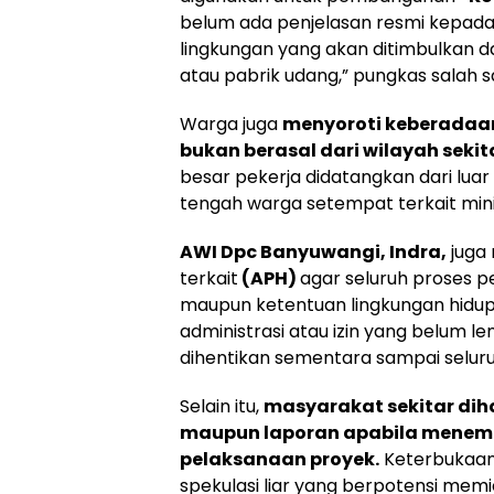
belum ada penjelasan resmi kepada
lingkungan yang akan ditimbulkan da
atau pabrik udang,” pungkas salah s
Warga juga
menyoroti keberadaan 
bukan berasal dari wilayah sekit
besar pekerja didatangkan dari lua
tengah warga setempat terkait mini
AWI Dpc Banyuwangi, Indra,
juga 
terkait
(APH)
agar seluruh proses 
maupun ketentuan lingkungan hidup
administrasi atau izin yang belum l
dihentikan sementara sampai seluru
Selain itu,
masyarakat sekitar dih
maupun laporan apabila menem
pelaksanaan proyek.
Keterbukaan i
spekulasi liar yang berpotensi memic