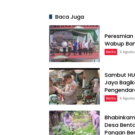
Baca Juga
Peresmian 
Wabup Ban
Berita
5 Agust
Sambut HUT
Jaya Bagik
Pengendar
Berita
5 Agust
Bhabinkamt
Desa Bent
Pangan Ber