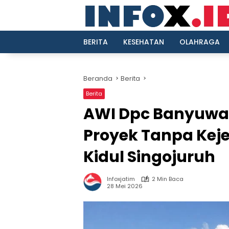
Langsung
ke
konten
BERITA
KESEHATAN
OLAHRAGA
Beranda
Berita
Berita
AWI Dpc Banyuwan
Proyek Tanpa Keje
Kidul Singojuruh
Infoxjatim
2 Min Baca
28 Mei 2026