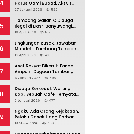
4
Harus Ganti Bupati, Aktivis
dan Warga Nilai
27 Januari 2026
522
Kepemimpinan Saat Ini Gagal
Jawab Masalah Rakyat.
Tambang Galian C Diduga
5
Ilegal di Dasri Banyuwangi,
Kades Bungkam – Ada Apa
16 April 2026
517
Ya?
Lingkungan Rusak, Jawaban
6
Mandek : Tambang Tumpang
Pitu dalam Sorotan Tajam
16 April 2026
496
Aset Rakyat Dikeruk Tanpa
7
Ampun : Dugaan Tambang
Ilegal di Tanah Desa Dasri
6 Januari 2026
495
Menguat
Diduga Berkedok Warung
8
Kopi, Sebuah Cafe Ternyata
Miliki Room Karaoke, Izin
7 Januari 2026
477
Dipertanyakan!!!.
Ngaku Ada Orang Kejaksaan,
9
Pelaku Gasak Uang Korban
Rp10 Juta Lewat Modus
18 Maret 2026
476
Tender Mobil