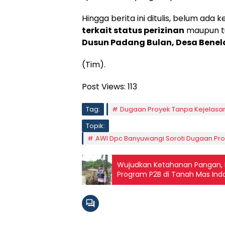
Hingga berita ini ditulis, belum ada
terkait status perizinan
maupun tu
Dusun Padang Bulan, Desa Benel
(Tim).
Post Views:
113
Tag:
Dugaan Proyek Tanpa Kejelasan I
Topik:
AWI Dpc Banyuwangi Soroti Dugaan Proye
Wujudkan Ketahanan Pangan, 
Program P2B di Tanah Mas Ind