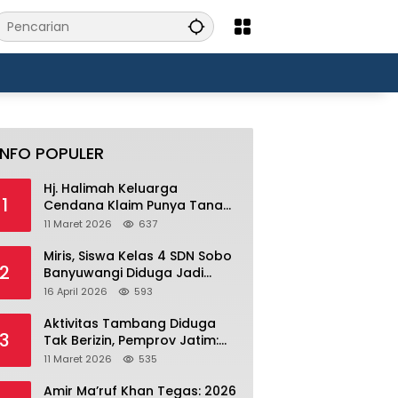
INFO POPULER
Hj. Halimah Keluarga
1
Cendana Klaim Punya Tanah
Ratusan Ribu Hektar di
11 Maret 2026
637
Banyuwangi.
Miris, Siswa Kelas 4 SDN Sobo
2
Banyuwangi Diduga Jadi
Korban Bullying Bertahun-
16 April 2026
593
tahun, Terjadi di Depan Masjid
Perumahan Sutri
Aktivitas Tambang Diduga
3
Tak Berizin, Pemprov Jatim:
Jika Produksi Tanpa IUP Itu
11 Maret 2026
535
Pelanggaran Hukum
Amir Ma’ruf Khan Tegas: 2026