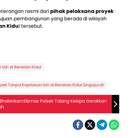
 keterangan resmi dari
pihak pelaksana proyek
juan pembangunan yang berada di wilayah
an Kidu
l tersebut.
zin di Benelan Kidul
k Tanpa Kejelasan Izin di Benelan Kidul Singojuruh
Bhabinkamtibmas Polsek Talang Kelapa Gerakkan
ah