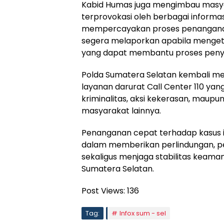
Kabid Humas juga mengimbau masya
terprovokasi oleh berbagai informas
mempercayakan proses penanganan 
segera melaporkan apabila mengeta
yang dapat membantu proses penyi
Polda Sumatera Selatan kembali 
layanan darurat Call Center 110 ya
kriminalitas, aksi kekerasan, mau
masyarakat lainnya.
Penanganan cepat terhadap kasus in
dalam memberikan perlindungan, 
sekaligus menjaga stabilitas keama
Sumatera Selatan.
Post Views:
136
Tag:
Infox sum - sel