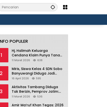
INFO POPULER
Hj. Halimah Keluarga
1
Cendana Klaim Punya Tanah
Ratusan Ribu Hektar di
11 Maret 2026
638
Banyuwangi.
Miris, Siswa Kelas 4 SDN Sobo
2
Banyuwangi Diduga Jadi
Korban Bullying Bertahun-
16 April 2026
595
tahun, Terjadi di Depan Masjid
Perumahan Sutri
Aktivitas Tambang Diduga
3
Tak Berizin, Pemprov Jatim:
Jika Produksi Tanpa IUP Itu
11 Maret 2026
536
Pelanggaran Hukum
Amir Ma’ruf Khan Tegas: 2026