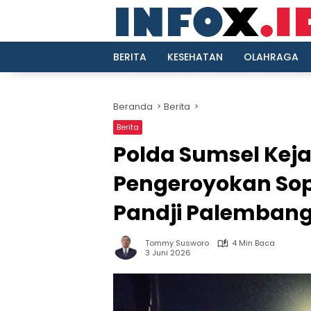
Langsung
ke
konten
BERITA
KESEHATAN
OLAHRAGA
Beranda
Berita
Berita
Polda Sumsel Keja
Pengeroyokan Sopi
Pandji Palemban
Tommy Susworo
4 Min Baca
3 Juni 2026