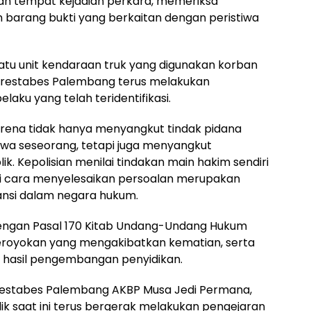
ah tempat kejadian perkara, memeriksa
 barang bukti yang berkaitan dengan peristiwa
atu unit kendaraan truk yang digunakan korban
 Polrestabes Palembang terus melakukan
laku yang telah teridentifikasi.
karena tidak hanya menyangkut tindak pidana
wa seseorang, tetapi juga menyangkut
. Kepolisian menilai tindakan main hakim sendiri
 cara menyelesaikan persoalan merupakan
ansi dalam negara hukum.
 dengan Pasal 170 Kitab Undang-Undang Hukum
eroyokan yang mengakibatkan kematian, serta
ai hasil pengembangan penyidikan.
lrestabes Palembang AKBP Musa Jedi Permana,
ik saat ini terus bergerak melakukan pengejaran