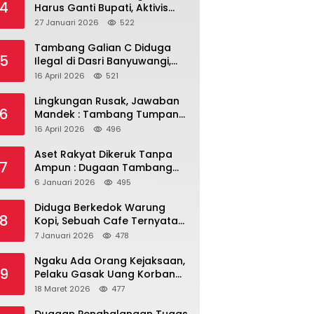
4
Harus Ganti Bupati, Aktivis
dan Warga Nilai
27 Januari 2026
522
Kepemimpinan Saat Ini Gagal
Jawab Masalah Rakyat.
Tambang Galian C Diduga
5
Ilegal di Dasri Banyuwangi,
Kades Bungkam – Ada Apa
16 April 2026
521
Ya?
Lingkungan Rusak, Jawaban
6
Mandek : Tambang Tumpang
Pitu dalam Sorotan Tajam
16 April 2026
496
Aset Rakyat Dikeruk Tanpa
7
Ampun : Dugaan Tambang
Ilegal di Tanah Desa Dasri
6 Januari 2026
495
Menguat
Diduga Berkedok Warung
8
Kopi, Sebuah Cafe Ternyata
Miliki Room Karaoke, Izin
7 Januari 2026
478
Dipertanyakan!!!.
Ngaku Ada Orang Kejaksaan,
9
Pelaku Gasak Uang Korban
Rp10 Juta Lewat Modus
18 Maret 2026
477
Tender Mobil