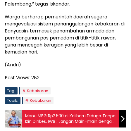
Palembang,” tegas Iskandar.
Warga berharap pemerintah daerah segera
mengevaluasi sistem penanggulangan kebakaran di
Banyuasin, termasuk penambahan armada dan
pembangunan pos pemadam di titik-titik rawan,
guna mencegah kerugian yang lebih besar di
kemudian hari.
(Andri)
Post Views:
282
Tag:
Kebakaran
Topik:
Kebakaran
Menu MBG Rp2.500 di Kalibaru Diduga Tanpa
Izin Dinkes, IWB : Jangan Main-main dengan
Program Negara