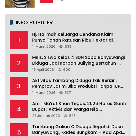
INFO POPULER
Hj. Halimah Keluarga Cendana Klaim
1
Punya Tanah Ratusan Ribu Hektar di
Banyuwangi.
11 Maret 2026
639
Miris, Siswa Kelas 4 SDN Sobo Banyuwangi
2
Diduga Jadi Korban Bullying Bertahun-
tahun, Terjadi di Depan Masjid Perumahan
16 April 2026
600
Sutri
Aktivitas Tambang Diduga Tak Berizin,
3
Pemprov Jatim: Jika Produksi Tanpa IUP
Itu Pelanggaran Hukum
11 Maret 2026
537
Amir Ma’ruf Khan Tegas: 2026 Harus Ganti
4
Bupati, Aktivis dan Warga Nilai
Kepemimpinan Saat Ini Gagal Jawab
27 Januari 2026
525
Masalah Rakyat.
Tambang Galian C Diduga Ilegal di Dasri
5
Banyuwangi, Kades Bungkam – Ada Apa