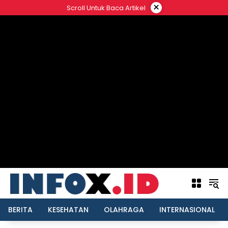
Langsung
×
Scroll Untuk Baca Artikel
ke
konten
BERITA
KESEHATAN
OLAHRAGA
INTERNASIONAL