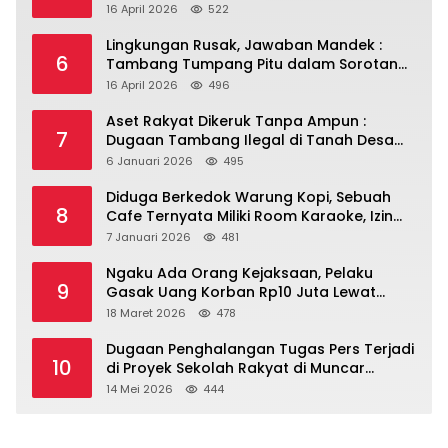
Ya?
16 April 2026
522
Lingkungan Rusak, Jawaban Mandek :
6
Tambang Tumpang Pitu dalam Sorotan
Tajam
16 April 2026
496
Aset Rakyat Dikeruk Tanpa Ampun :
7
Dugaan Tambang Ilegal di Tanah Desa
Dasri Menguat
6 Januari 2026
495
Diduga Berkedok Warung Kopi, Sebuah
8
Cafe Ternyata Miliki Room Karaoke, Izin
Dipertanyakan!!!.
7 Januari 2026
481
Ngaku Ada Orang Kejaksaan, Pelaku
9
Gasak Uang Korban Rp10 Juta Lewat
Modus Tender Mobil
18 Maret 2026
478
Dugaan Penghalangan Tugas Pers Terjadi
10
di Proyek Sekolah Rakyat di Muncar
Banyuwangi
14 Mei 2026
444