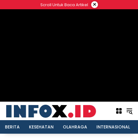
Langsung
×
Scroll Untuk Baca Artikel
ke
konten
BERITA
KESEHATAN
OLAHRAGA
INTERNASIONAL