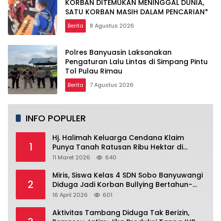
KORBAN DITEMUKAN MENINGGAL DUNIA,
SATU KORBAN MASIH DALAM PENCARIAN*
Berita
8 Agustus 2026
Polres Banyuasin Laksanakan
Pengaturan Lalu Lintas di Simpang Pintu
Tol Pulau Rimau
Berita
7 Agustus 2026
INFO POPULER
Hj. Halimah Keluarga Cendana Klaim
1
Punya Tanah Ratusan Ribu Hektar di
Banyuwangi.
11 Maret 2026
640
Miris, Siswa Kelas 4 SDN Sobo Banyuwangi
2
Diduga Jadi Korban Bullying Bertahun-
tahun, Terjadi di Depan Masjid Perumahan
16 April 2026
601
Sutri
Aktivitas Tambang Diduga Tak Berizin,