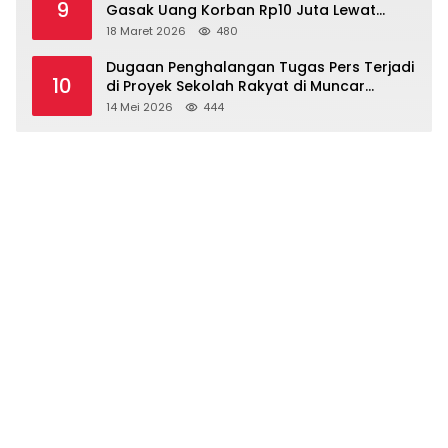
9
Gasak Uang Korban Rp10 Juta Lewat
Modus Tender Mobil
18 Maret 2026
480
Dugaan Penghalangan Tugas Pers Terjadi
10
di Proyek Sekolah Rakyat di Muncar
Banyuwangi
14 Mei 2026
444