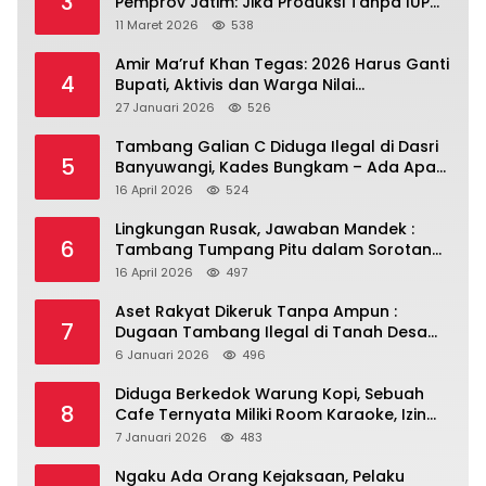
3
Pemprov Jatim: Jika Produksi Tanpa IUP
Itu Pelanggaran Hukum
11 Maret 2026
538
Amir Ma’ruf Khan Tegas: 2026 Harus Ganti
4
Bupati, Aktivis dan Warga Nilai
Kepemimpinan Saat Ini Gagal Jawab
27 Januari 2026
526
Masalah Rakyat.
Tambang Galian C Diduga Ilegal di Dasri
5
Banyuwangi, Kades Bungkam – Ada Apa
Ya?
16 April 2026
524
Lingkungan Rusak, Jawaban Mandek :
6
Tambang Tumpang Pitu dalam Sorotan
Tajam
16 April 2026
497
Aset Rakyat Dikeruk Tanpa Ampun :
7
Dugaan Tambang Ilegal di Tanah Desa
Dasri Menguat
6 Januari 2026
496
Diduga Berkedok Warung Kopi, Sebuah
8
Cafe Ternyata Miliki Room Karaoke, Izin
Dipertanyakan!!!.
7 Januari 2026
483
Ngaku Ada Orang Kejaksaan, Pelaku