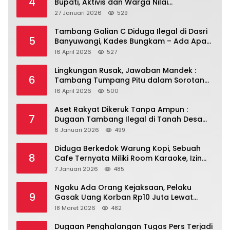
4
Bupati, Aktivis dan Warga Nilai
Kepemimpinan Saat Ini Gagal Jawab
27 Januari 2026
529
Masalah Rakyat.
Tambang Galian C Diduga Ilegal di Dasri
5
Banyuwangi, Kades Bungkam – Ada Apa
Ya?
16 April 2026
527
Lingkungan Rusak, Jawaban Mandek :
6
Tambang Tumpang Pitu dalam Sorotan
Tajam
16 April 2026
500
Aset Rakyat Dikeruk Tanpa Ampun :
7
Dugaan Tambang Ilegal di Tanah Desa
Dasri Menguat
6 Januari 2026
499
Diduga Berkedok Warung Kopi, Sebuah
8
Cafe Ternyata Miliki Room Karaoke, Izin
Dipertanyakan!!!.
7 Januari 2026
485
Ngaku Ada Orang Kejaksaan, Pelaku
9
Gasak Uang Korban Rp10 Juta Lewat
Modus Tender Mobil
18 Maret 2026
482
Dugaan Penghalangan Tugas Pers Terjadi