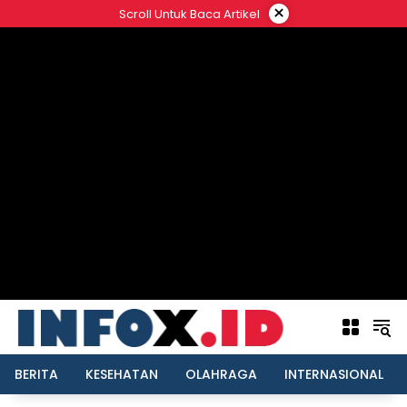
Langsung
×
Scroll Untuk Baca Artikel
ke
konten
BERITA
KESEHATAN
OLAHRAGA
INTERNASIONAL