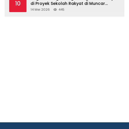
10
di Proyek Sekolah Rakyat di Muncar
Banyuwangi
14 Mei 2026
445