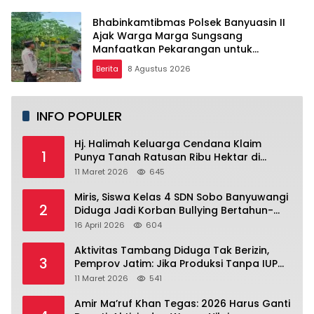
Bhabinkamtibmas Polsek Banyuasin II
Ajak Warga Marga Sungsang
Manfaatkan Pekarangan untuk
Ketahanan Pangan
Berita
8 Agustus 2026
INFO POPULER
Hj. Halimah Keluarga Cendana Klaim
1
Punya Tanah Ratusan Ribu Hektar di
Banyuwangi.
11 Maret 2026
645
Miris, Siswa Kelas 4 SDN Sobo Banyuwangi
2
Diduga Jadi Korban Bullying Bertahun-
tahun, Terjadi di Depan Masjid Perumahan
16 April 2026
604
Sutri
Aktivitas Tambang Diduga Tak Berizin,
3
Pemprov Jatim: Jika Produksi Tanpa IUP
Itu Pelanggaran Hukum
11 Maret 2026
541
Amir Ma’ruf Khan Tegas: 2026 Harus Ganti