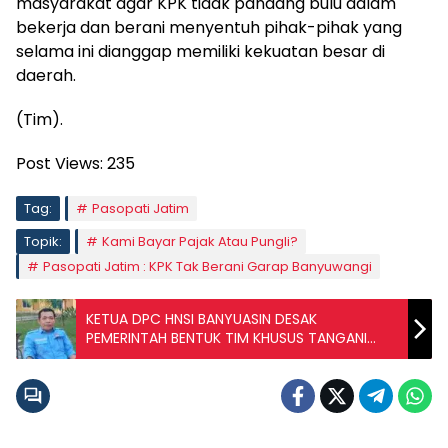
masyarakat agar KPK tidak pandang bulu dalam
bekerja dan berani menyentuh pihak-pihak yang
selama ini dianggap memiliki kekuatan besar di
daerah.
(Tim).
Post Views:
235
Tag:
Pasopati Jatim
Topik:
Kami Bayar Pajak Atau Pungli?
Pasopati Jatim : KPK Tak Berani Garap Banyuwangi
KETUA DPC HNSI BANYUASIN DESAK
PEMERINTAH BENTUK TIM KHUSUS TANGANI
DUGAAN PENCEMARAN LIMBAH DI KENTEN LAUT