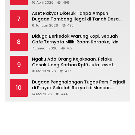
Tajam
16 April 2026
496
Aset Rakyat Dikeruk Tanpa Ampun :
7
Dugaan Tambang Ilegal di Tanah Desa
Dasri Menguat
6 Januari 2026
495
Diduga Berkedok Warung Kopi, Sebuah
8
Cafe Ternyata Miliki Room Karaoke, Izin
Dipertanyakan!!!.
7 Januari 2026
479
Ngaku Ada Orang Kejaksaan, Pelaku
9
Gasak Uang Korban Rp10 Juta Lewat
Modus Tender Mobil
18 Maret 2026
477
Dugaan Penghalangan Tugas Pers Terjadi
10
di Proyek Sekolah Rakyat di Muncar
Banyuwangi
14 Mei 2026
444