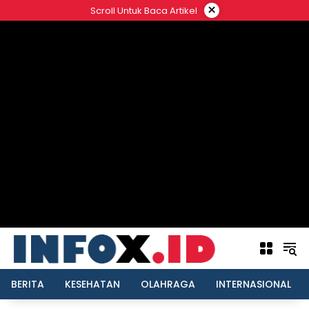
Langsung
×
Scroll Untuk Baca Artikel
ke
konten
BERITA
KESEHATAN
OLAHRAGA
INTERNASIONAL