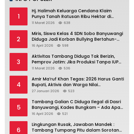
Hj. Halimah Keluarga Cendana Klaim
1
Punya Tanah Ratusan Ribu Hektar di
Banyuwangi.
11 Maret 2026
638
Miris, Siswa Kelas 4 SDN Sobo Banyuwangi
2
Diduga Jadi Korban Bullying Bertahun-
tahun, Terjadi di Depan Masjid Perumahan
16 April 2026
598
Sutri
Aktivitas Tambang Diduga Tak Berizin,
3
Pemprov Jatim: Jika Produksi Tanpa IUP
Itu Pelanggaran Hukum
11 Maret 2026
536
Amir Ma’ruf Khan Tegas: 2026 Harus Ganti
4
Bupati, Aktivis dan Warga Nilai
Kepemimpinan Saat Ini Gagal Jawab
27 Januari 2026
523
Masalah Rakyat.
Tambang Galian C Diduga Ilegal di Dasri
5
Banyuwangi, Kades Bungkam – Ada Apa
Ya?
16 April 2026
521
Lingkungan Rusak, Jawaban Mandek :
6
Tambang Tumpang Pitu dalam Sorotan