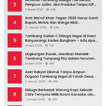
Aktivitas Tambang Diduga Tak Berizin,
3
Pemprov Jatim: Jika Produksi Tanpa IUP
Itu Pelanggaran Hukum
11 Maret 2026
540
Amir Ma’ruf Khan Tegas: 2026 Harus Ganti
4
Bupati, Aktivis dan Warga Nilai
Kepemimpinan Saat Ini Gagal Jawab
27 Januari 2026
528
Masalah Rakyat.
Tambang Galian C Diduga Ilegal di Dasri
5
Banyuwangi, Kades Bungkam – Ada Apa
Ya?
16 April 2026
525
Lingkungan Rusak, Jawaban Mandek :
6
Tambang Tumpang Pitu dalam Sorotan
Tajam
16 April 2026
498
Aset Rakyat Dikeruk Tanpa Ampun :
7
Dugaan Tambang Ilegal di Tanah Desa
Dasri Menguat
6 Januari 2026
498
Diduga Berkedok Warung Kopi, Sebuah
8
Cafe Ternyata Miliki Room Karaoke, Izin
Dipertanyakan!!!.
7 Januari 2026
485