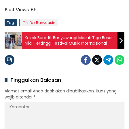
Post Views:
86
Tag:
Infox Banyuasin
Kakak Beradik Banyuwangi Masuk Tiga Besar
Nilai Tertinggi Festival Musik Internasional
Tinggalkan Balasan
Alamat email Anda tidak akan dipublikasikan.
Ruas yang
wajib ditandai
*