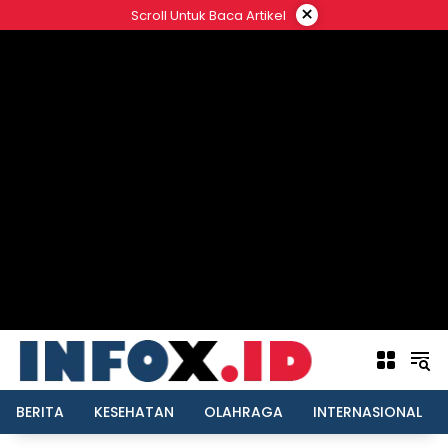
Langsung
×
Scroll Untuk Baca Artikel
ke
konten
BERITA
KESEHATAN
OLAHRAGA
INTERNASIONAL