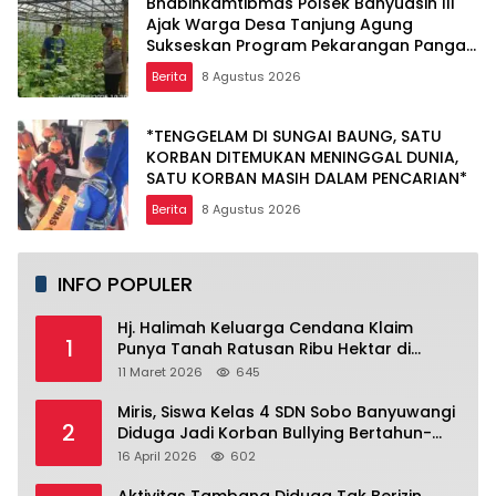
Bhabinkamtibmas Polsek Banyuasin III
Ajak Warga Desa Tanjung Agung
Sukseskan Program Pekarangan Pangan
Bergizi
Berita
8 Agustus 2026
*TENGGELAM DI SUNGAI BAUNG, SATU
KORBAN DITEMUKAN MENINGGAL DUNIA,
SATU KORBAN MASIH DALAM PENCARIAN*
Berita
8 Agustus 2026
INFO POPULER
Hj. Halimah Keluarga Cendana Klaim
1
Punya Tanah Ratusan Ribu Hektar di
Banyuwangi.
11 Maret 2026
645
Miris, Siswa Kelas 4 SDN Sobo Banyuwangi
2
Diduga Jadi Korban Bullying Bertahun-
tahun, Terjadi di Depan Masjid Perumahan
16 April 2026
602
Sutri