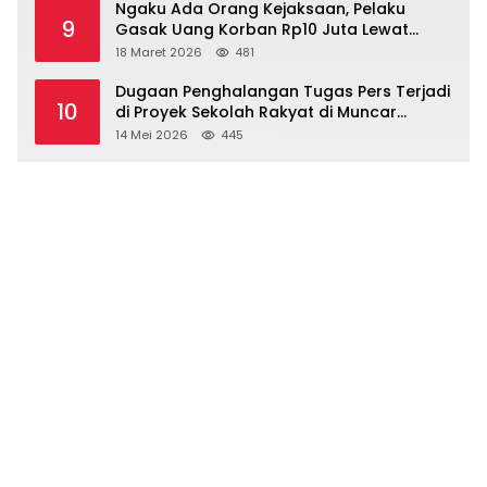
Ngaku Ada Orang Kejaksaan, Pelaku
9
Gasak Uang Korban Rp10 Juta Lewat
Modus Tender Mobil
18 Maret 2026
481
Dugaan Penghalangan Tugas Pers Terjadi
10
di Proyek Sekolah Rakyat di Muncar
Banyuwangi
14 Mei 2026
445